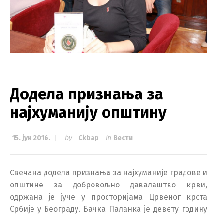
Додела признања за
најхуманију општину
15. јун 2016.
by
Ckbap
in
Вести
Свечана додела признања за најхуманије градове и
општине за добровољно давалаштво крви,
одржана је јуче у просторијама Црвеног крста
Србије у Београду. Бачка Паланка је девету годину