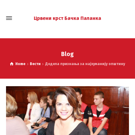
Црвени крст Бачка Паланка
Blog
Home
Вести
Додела признања за најхуманију општину