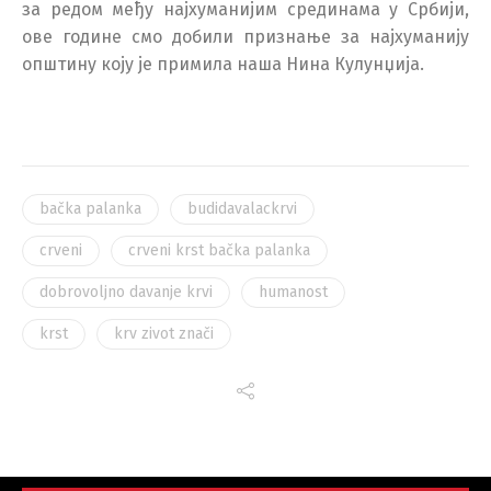
за редом међу најхуманијим срединама у Србији,
ове године смо добили признање за најхуманију
општину коју је примила наша Нина Кулунџија.
bačka palanka
budidavalackrvi
crveni
crveni krst bačka palanka
dobrovoljno davanje krvi
humanost
krst
krv zivot znači