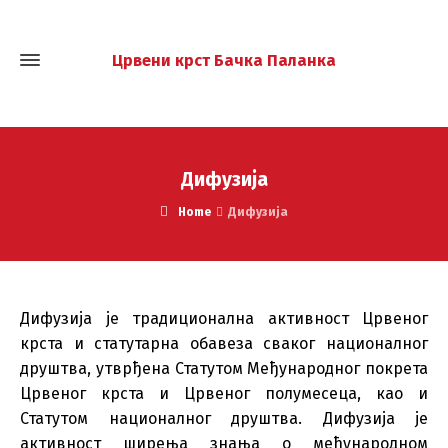
Црвени крст Бачка Паланка
Дифузија
Home
Дифузија
Дифузија је традиционална активност Црвеног
крста и статутарна обавеза сваког националног
друштва, утврђена Статутом Међународног покрета
Црвеног крста и Црвеног полумесеца, као и
Статутом националног друштва. Дифузија је
активност ширења знања о међународном