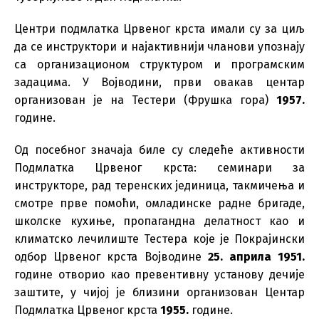
Центри подмлатка Црвеног крста имали су за циљ
да се инструктори и најактивнији чланови упознају
са организационом структуром и програмским
задацима. У Војводини, први овакав центар
организован је на Тестери (Фрушка гора)
1957.
године.
Од посебног значаја биле су следеће активности
Подмлатка Црвеног крста: семинари за
инструкторе, рад теренских јединица, такмичења и
смотре прве помоћи, омладинске радне бригаде,
школске кухиње, пропагандна делатност као и
климатско лечилиште Тестера које је Покрајински
одбор Црвеног крста Војводине
25. априла 1951.
године отворио као превентивну установу дечије
заштите, у чијој је близини организован Центар
Подмлатка Црвеног крста
1955.
године.