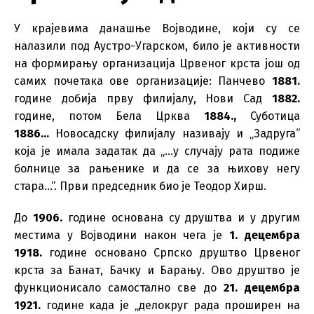
У крајевима данашње Војводине, који су се
налазили под Аустро-Угарском, било је активности
на формирању организација Црвеног крста још од
самих почетака ове организације: Панчево
1881.
године добија прву филијалу, Нови Сад
1882.
године, потом Бела Црква
1884.,
Суботица
1886…
Новосадску филијалу називају и „Задруга“
која је имала задатак да „…у случају рата подиже
болнице за рањенике и да се за њихову негу
стара…“. Први председник био је Теодор Хирш.
До
1906.
године основана су друштва и у другим
местима у Војводини након чега је
1. децембра
1918.
године основано Српско друштво Црвеног
крста за Банат, Бачку и Барању. Ово друштво је
функционисало самостално све до
21. децембра
1921.
године када је „делокруг рада проширен на