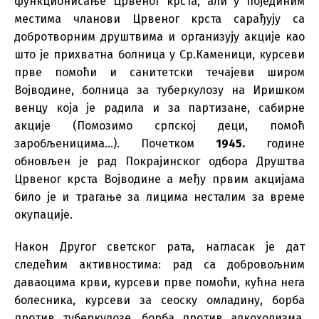
функционисање Црвеног крста, али у појединим
местима чланови Црвеног крста сарађују са
добротворним друштвима и организују акције као
што је прихватна болница у Ср.Каменици, курсеви
прве помоћи и санитетски течајеви широм
Војводине, болница за туберкулозу на Иришком
венцу која је радила и за партизане, сабирне
акције (Помозимо српској деци, помоћ
заробљеницима…). Почетком
1945.
године
обновљен је рад Покрајинског одбора Друштва
Црвеног крста Војводине а међу првим акцијама
било је и трагање за лицима несталим за време
окупације.
Након Другог светског рата, нагласак је дат
следећим активностима: рад са добровољним
даваоцима крви, курсеви прве помоћи, кућна нега
болесника, курсеви за сеоску омладину, борба
против туберкулозе, борба против алкохолизма,