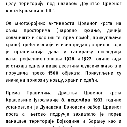
целу територију под називом Друштво Црвеног
крста Краљевине ШС“.
Од многобројних активности Црвеног крста на
овим просторима (народне кухиње, дечије
обданиште и склониште, прва помоћ, прикупљање
хране) треба издвојити изванредан допринос који
је организација дала у санирању последица
катастрофалних поплава
1926.
и
1927.
године када
је стихија однела више десетина људских живота и
порушила преко
1500
објеката. Прикупљени су
значајни прилози у новцу, храни и одећи.
Према Правилима Друштва Црвеног крста
Краљевине Југославије
8. децембра 1933.
године
установљен је Дунавски Бановски одбор Црвеног
крста а његово подручје захватало је поред
данашње територије Војводине и Барању као и