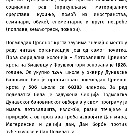
социјални рад (прикупљање материјалних
средстава, кухиње, помоћ из иностранства,
семинари, обуке), елементарне и друге несреће
(поплаве, земљотреси, пожари).
Подмладак Црвеног крста заузима значајно место у
раду читаве организације још од самог почетка.
Прва феријална колонија – Летовалиште Црвеног
крста на Змајевцу у Фрушкој гори основана је
1928.
године. Од укупно
1244
школе у оквиру Дунавске
бановине био је организован подмладак Црвеног
крста у
506
школа са
68383
чланова. За рад
подмлатка била је задужена Секција Подмлатка
Дунавског бановинског одбора а у свом програму је
имала: летовалишта, изложбе, разне течајеве и
приредбе а од прослава треба издвојити Дан мира,
Матерински и дечији дан, Дан борбе против
туберкулозе и Дан Подмлатка.