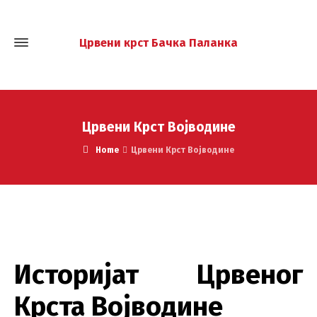
Црвени крст Бачка Паланка
Црвени Крст Војводине
Home
Црвени Крст Војводине
Историјат Црвеног
Крста Војводине