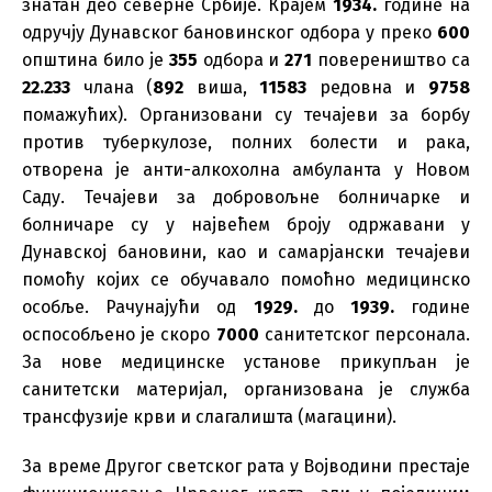
знатан део северне Србије. Крајем
1934.
године на
одручју Дунавског бановинског одбора у преко
600
општина било је
355
одбора и
271
повереништво са
22.233
члана (
892
виша,
11583
редовна и
9758
помажућих). Организовани су течајеви за борбу
против туберкулозе, полних болести и рака,
отворена је анти-алкохолна амбуланта у Новом
Саду. Течајеви за добровољне болничарке и
болничаре су у највећем броју одржавани у
Дунавској бановини, као и самарјански течајеви
помоћу којих се обучавало помоћно медицинско
особље. Рачунајући од
1929.
до
1939.
године
оспособљено је скоро
7000
санитетског персонала.
За нове медицинске установе прикупљан је
санитетски материјал, организована је служба
трансфузије крви и слагалишта (магацини).
За време Другог светског рата у Војводини престаје