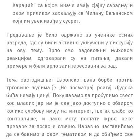
Караџић“ са којом иначе имају сјајну сарадњу и
овом приликом захваљују се Милану Бељанском
који им увек изађе у сусрет.
Предавање је било одржано за ученике осмих
разреда, где су били активно укључени у дискусију
на ову тему. Врло смо задовољни њиховом
реакцијом, одговарали су на питања, давали
примере и били врло заинтересовани за рад.
Тема овогодишњег Европског дана борбе против
трговине људима је „Не посматрај, реагуј! Лјудска
бића немају цену!“ Покушавамо да пробудимо свест
код младих јер им је све јако доступно с обзиром
колико слободу имају на интернет, где их слабо ко
конторлише, и лако могу постати жрве неке
преваре за посао и слично. Наравно наставићемо
да се бавимо и овом тематиком и да обиђемо све