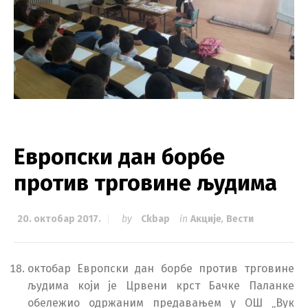
Европски дан борбе
против трговине људима
20. октобар 2017.
by
Ckbap
in
Акције
,
Вести
октобар Европски дан борбе против трговине
људима који је Црвени крст Бачке Паланке
обележио одржаним предавањем у ОШ „Вук