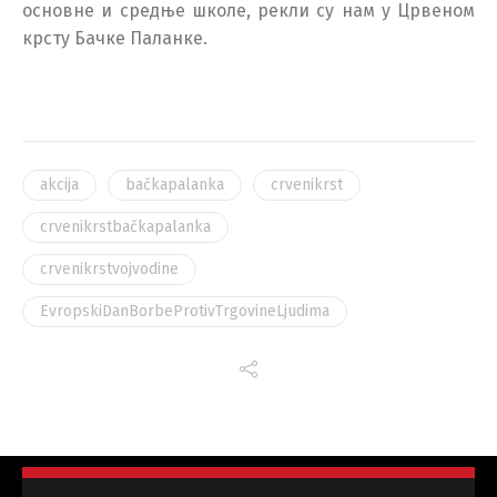
основне и средње школе, рекли су нам у Црвеном
крсту Бачке Паланке.
akcija
bačkapalanka
crvenikrst
crvenikrstbačkapalanka
crvenikrstvojvodine
EvropskiDanBorbeProtivTrgovineLjudima