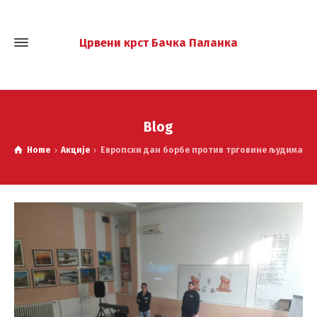
Црвени крст Бачка Паланка
Blog
Home
Акције
Европски дан борбе против трговине људима