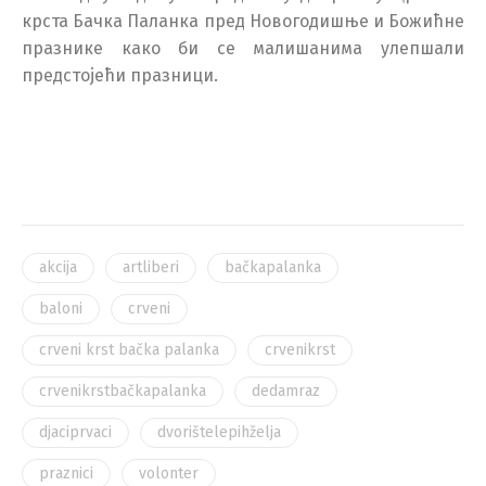
крста Бачка Паланка пред Новогодишње и Божићне
празнике како би се малишанима улепшали
предстојећи празници.
akcija
artliberi
bačkapalanka
baloni
crveni
crveni krst bačka palanka
crvenikrst
crvenikrstbačkapalanka
dedamraz
djaciprvaci
dvorištelepihželja
praznici
volonter