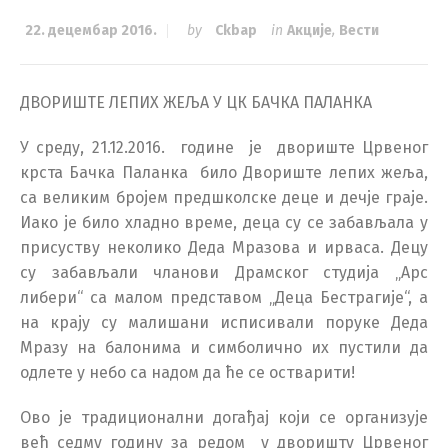
22. децембар 2016.
by
Ckbap
in
Акције
,
Вести
ДВОРИШТЕ ЛЕПИХ ЖЕЉА У ЦК БАЧКА ПАЛАНКА
У среду, 21.12.2016. године је двориште Црвеног
крста Бачка Паланка било Двориште лепих жеља,
са великим бројем предшколске деце и дечје граје.
Иако је било хладно време, деца су се забављала у
присуству неколико Деда Мразова и ирваса. Децу
су забављали чланови Драмског студија „Арс
либери“ са малом представом „Деца Бестрагије“, а
на крају су малишани исписивали поруке Деда
Мразу на балонима и симболично их пустили да
одлете у небо са надом да ће се остварити!
Ово је традиционални догађај који се организује
већ седму годину за редом у дворишту Црвеног