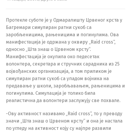
Протекле суботе је у Одмаралишту Црвеног крста у
Багремари симулиран ратни сукоб са
заробљеницима, рањеницима и погинулима. Ова
манифестација је одржана у оквиру „Raid cross“,
односно „Шта знаш о Црвеном крсту“.
Манифестација је окупила око педесетак
волонтера, секретара и стручних сарадника из 25
војвођанских организација, а том приликом је
симулиран ратни сукоб са упадом војника на
предавање у школи, заробљавањем, рањеницима и
погинулима. Симулација је толико била
реалистична да волонтери заслужују све похвале.
-Ову активност називамо „Raid cross“, то у преводу
значи „Шта знаш о Црвеном крсту“ и она је настала
по угледу на активност коју су најпре развили