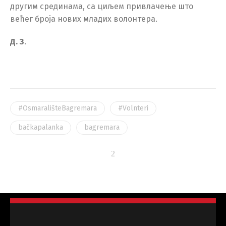
другим срединама, са циљем привлачење што
већег броја нових младих волонтера.
Д. З
.
#OsmarališteBagremara
#Volnteri
bačkapalanka
bagremara