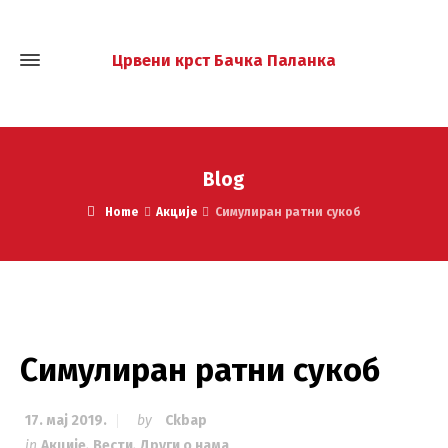
Црвени крст Бачка Паланка
Blog
Home
Акције
Симулиран ратни сукоб
Симулиран ратни сукоб
17. мај 2019.
by
Ckbap
in
Акције
,
Вести
,
Други о нама