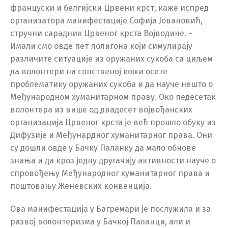
француски и белгијски Црвени крст, каже испред
организатора манифестације Софија Јовановић,
стручни сарадник Црвеног крста Војводине. –
Имали смо овде пет полигона који симулирају
различите ситуације из оружаних сукоба са циљем
да волонтери на сопственој кожи осете
проблематику оружаних сукоба и да науче нешто о
Међународном хуманитарном праву. Око педесетак
волонтера из више од двадесет војвођанских
организација Црвеног крста је већ прошло обуку из
Дифузије и Међунардног хуманитарног права. Они
су дошли овде у Бачку Паланку да мало обнове
знања и да кроз једну другачију активности науче о
спровођењу Међународног хуманитарног права и
поштовању Женевских конвенција.
Ова манифестација у Багремари је послужила и за
развој волонтеризма у Бачкој Паланци, али и