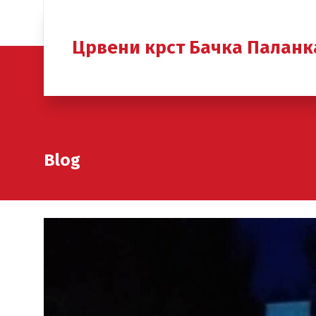
Црвени крст Бачка Паланк
Blog