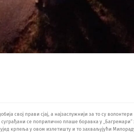
ија свој прави сјај, а најзаслужнији за то су волонтери
 суграђани се поприлично плаше боравка у „Багремари“ 
н ујед крпеља у овом излетишту и то захваљујући Милорад