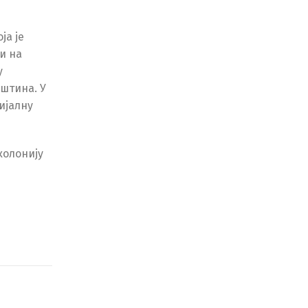
ја је
и на
у
пштина. У
ијалну
колонију