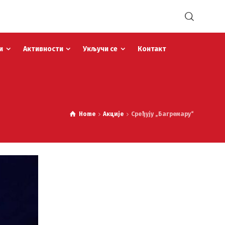
и
Активности
Укључи се
Контакт
Home
Акције
Сређују „Багремару“