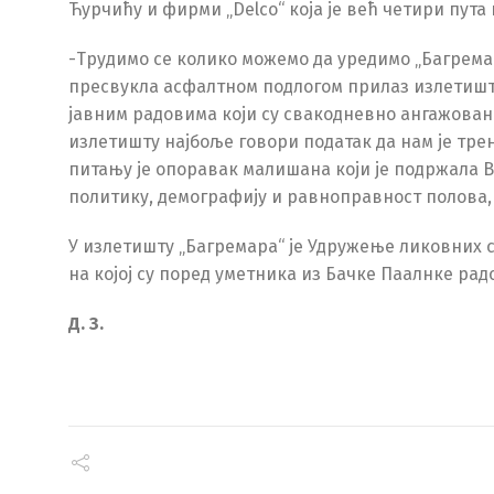
Ћурчићу и фирми „Delco“ која је већ четири пута
-Трудимо се колико можемо да уредимо „Багремару
пресвукла асфалтном подлогом прилаз излетишту
јавним радовима који су свакодневно ангажовани
излетишту најбоље говори податак да нам је тре
питању је опоравак малишана који је подржала В
политику, демографију и равноправност полова,
У излетишту „Багремара“ је Удружење ликовних с
на којој су поред уметника из Бачке Паалнке рад
Д. З.