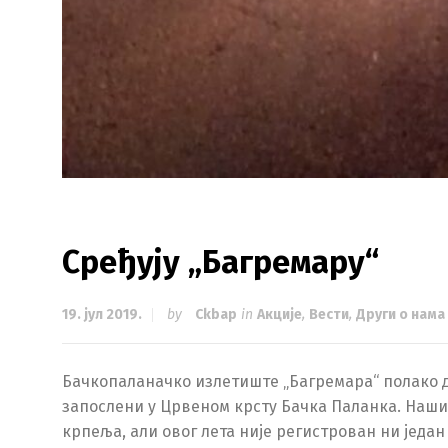
Сређују „Багремару“
19. јул 2019.
by
Ckbap
in
Акције
,
Вести
,
Други о нама
Бачкопаланачко излетиште „Багремара“ полако доб
запослени у Црвеном крсту Бачка Паланка. Наши
крпеља, али овог лета није регистрован ни једа