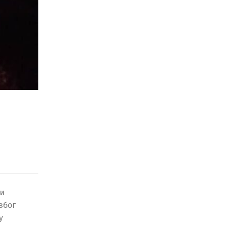
 и
због
у