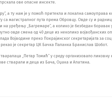
 прскала ове опасне инсекте.
“, а ту нам је у помоћ притекла и локална самоуправа ко
 са магистралног пута према Обровцу. Овде су и радниц
 на уређењу „Багремаре“, а колико је безбедан боравак 
нутно овде смена од 40 деце из неколико војвођанских о
лада Војводине преко Покрајинског секретаријата за соц
 рекао је секретар ЦК Бачка Паланка Бранислав Шобот.
тваралаца „Петар Томић“ у среду организовало ликовну 
ове стварали и деца из Бача, Оџака и Апатина.