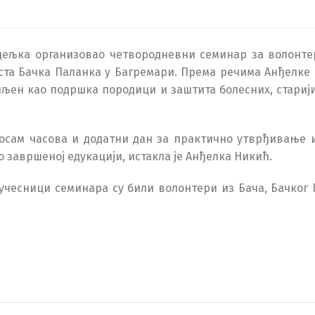
едељка организовао четвородневни семинар за волонте
рста Бачка Паланка у Багремари. Према речима Анђелке
шљен као подршка породици и заштита болесних, старији
по осам часова и додатни дан за практично утврђивање 
о завршеној едукацији, истакла је Анђелка Никић.
учесници семинара су били волонтери из Бача, Бачког 