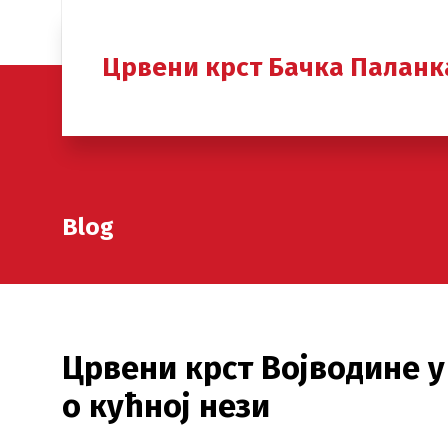
Црвени крст Бачка Паланк
Blog
Црвени крст Војводине 
о кућној нези