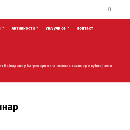
и
Активности
Укључи се
Контакт
ст Војводине у Багремари организовао семинар о кућној нези
инар