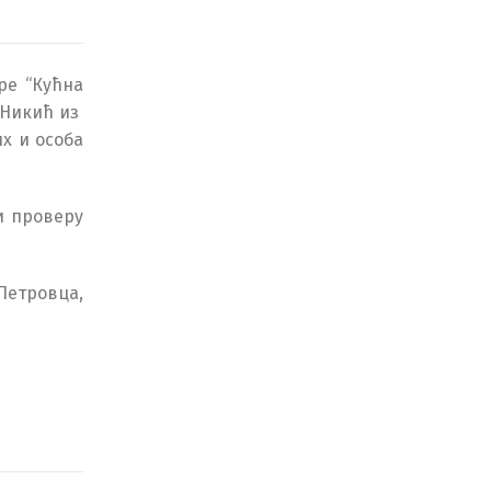
ре “Кућна
 Никић из
х и особа
и проверу
Петровца,