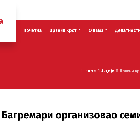
а
Почетна
Црвени Крст
О нама
Делатност
Home
Акције
Црвени кр
у Багремари организовао сем