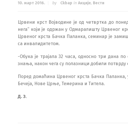
10. март 2016.
by
Ckbap
in
Акције
,
Вести
Црвени крст Војводине је од четвртка до пон
нега“ који је одржан у Одмаралишту Црвеног к
Црвеног крста Бачка Паланка, семинар је зами
са инвалидитетом.
-Обука је трајала 32 часа, односно три дана 
знања, након чега су полазници добили потврду 
Поред домаћина Црвеног крста Бачка Паланка, 
Бечеја, Нове Црње, Темерина и Титела.
Д. З
.