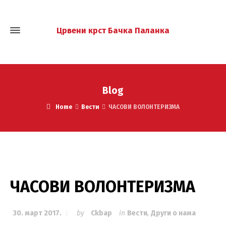
Црвени крст Бачка Паланка
Blog
Home
Вести
ЧАСОВИ ВОЛОНТЕРИЗМА
ЧАСОВИ ВОЛОНТЕРИЗМА
30. март 2017.
by
Ckbap
in
Вести
,
Други о нама