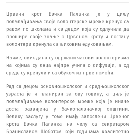
Црвени крст Бачка Паланка је у циљу
подмлађивања своје волонтерске мреже кренуо са
радом по школама и са децом која су одлучила да
прошире своје знање о Црвеном крсту и постану
волонтери кренула са њиховим едуковањем.
Наиме, ових дана су одржани часови волонтеризма
на којима су деца најпре учила о дифузији, а од
среде су кренули и са обуком из прве помоћи.
Рад са децом основношколског и средњошколског
узраста је и планиран за ову годину, а циљ је
подмлађивање волонтерске мреже која је иначе
доста развијена у бачкопаланачкој општини.
Велику заслугу у томе имају запослени Црвеног
крста Бачка Паланка на челу са секретаром
Браниславом Шоботом који годинама квалитетно