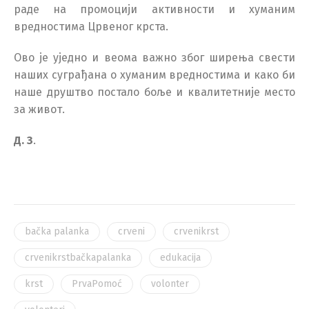
раде на промоцији активности и хуманим
вредностима Црвеног крста.
Ово је уједно и веома важно због ширења свести
наших суграђана о хуманим вредностима и како би
наше друштво постало боље и квалитетније место
за живот.
Д. З
.
bačka palanka
crveni
crvenikrst
crvenikrstbačkapalanka
edukacija
krst
PrvaPomoć
volonter