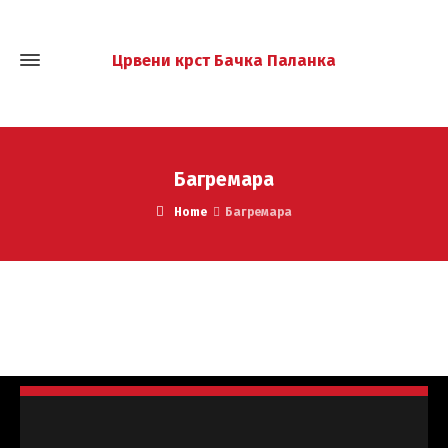
Црвени крст Бачка Паланка
Багремара
Home
Багремара