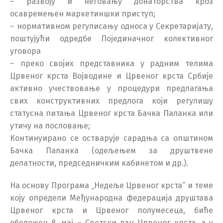
– развоју и неговању донаторства кроз
осавремењен маркетиншки приступ;
– нормативном регулисању односа у Секретаријату,
поштујући одредбе Појединачног колективног
уговора
– преко својих представника у радним телима
Црвеног крста Војводине и Црвеног крста Србије
активно учествовање у процедури предлагања
свих конструктивних предлога који регулишу
статусна питања Црвеног крста Бачка Паланка или
утичу на пословање;
Континуирано се остварује сарадња са општином
Бачка Паланка (одељењем за друштвене
делатности, председничким кабинетом и др.).
На основу Програма „Недеље Црвеног крста“ и теме
коју определи Међународна федерација друштава
Црвеног крста и Црвеног полумесеца, биће
обележен 8. мај – Светски дан Црвеног крста, а у