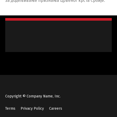
за додељивање признања Црвеног крста Србије.
Copyright © Company Name, Inc.
Terms
Privacy Policy
Careers