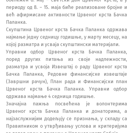
периоду од 8. – 15. маја биће реализоване бројне и
већ афирмисане активности Црвеног крста Бачка
Паланка.
Скупштина Црвеног крста Бачка Паланка одржава
најмање једну седницу годишње, у марту месецу, на
којој разматра и усваја скупштински материјали.
Управни одбор Црвеног крста Бачка Паланка,
поред других питања из своје надлежности,
разматра и усвоја Извештај о раду Црвеног крста
Бачка Паланка, Редовне финансијске извештаје
(Завршни рачун), План рада и Финансијски план
Црвеног крста Бачка Паланка. Управни одбор
одржава најмање 4 седница годишње.
Значајна пажња посвећена је волонтерима
Црвеног крста Бачка Паланка и донаторима, а
најзаслужнијим додељују се признања, у складу са
Правилником о утврђивању услова и критеријума