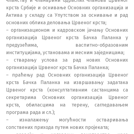
чланству и чланарини одраслих чланова Црвеног
крста Србије и оснивање Основних организација и
Актива у складу са Упутством за оснивање и рад
основних облика деловања Црвеног крста;
– организационом и кадровском јачању Основних
организација Црвеног крста Бачка Паланка у
предузећима, васпитно-образовним
институцијама, установама и месним заједницама;
– стварању услова за рад нових Основних
организација Црвеног крста Бачка Паланка;
– праћењу рад Основних организација Црвеног
крста Бачка Паланка на извршавању задатака
Црвеног крста (консултативним састанцима са
секретарима Основних организација Црвеног
крста, обиласцима на терену, сагледавањем
програма рада и сл.);
– изналажењу могућности остваривања
сопствених прихода путем нових пројеката;