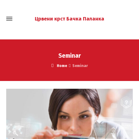
Црвени крст Бачка Паланка
Seminar
Home
Seminar