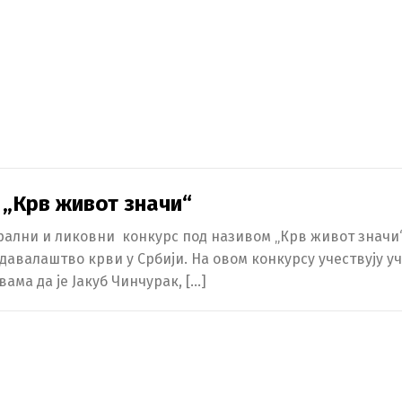
 „Крв живот значи“
рални и ликовни конкурс под називом „Крв живот значи“ 
валаштво крви у Србији. На овом конкурсу учествују у
ама да је Јакуб Чинчурак, […]