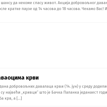
 шансу да некоме спасу живот. Акција добровољног давања
сле кратке паузе од 14 часова до 18 часова. Чекамо Вас! 
аваоцима крви
дана добровољних давалаца крви (14. јун) у среду додел
 су највећи „кривци“ што је Бачка Паланка једанаест год
а крв, а […]