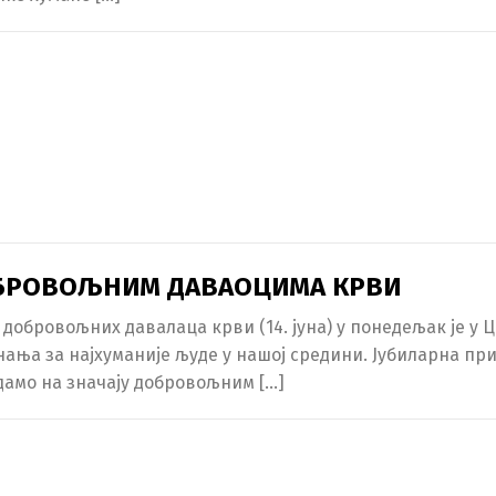
ОБРОВОЉНИМ ДАВАОЦИМА КРВИ
обровољних давалаца крви (14. јуна) у понедељак је у 
ња за најхуманије људе у нашој средини. Јубиларна призн
 дамо на значају добровољним […]