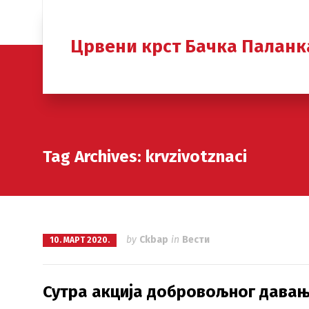
Црвени крст Бачка Паланк
Tag Archives: krvzivotznaci
by
Ckbap
in
Вести
10. МАРТ 2020.
Сутра акција добровољног давањ