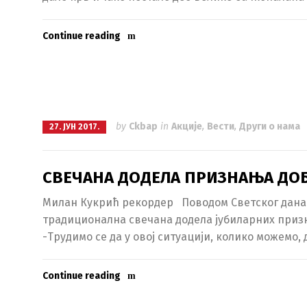
Continue reading
by
Ckbap
in
Акције
,
Вести
,
Други о нама
27. ЈУН 2017.
СВЕЧАНА ДОДЕЛА ПРИЗНАЊА Д
Милан Кукрић рекордер Поводом Светског дана д
традиционална свечана додела јубиларних призна
-Трудимо се да у овој ситуацији, колико можемо,
Continue reading