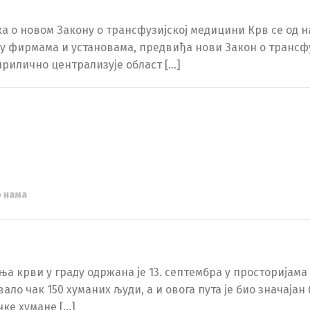
а о новом Закону о трансфузијској медицини Крв се од 
у фирмама и установама, предвиђа нови Закон о трансфу
 прилично централизује област […]
о нама
а крви у граду одржана је 13. септембра у просторијама
ало чак 150 хуманих људи, а и овога пута је био значајан
чке хумане […]