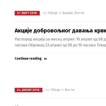
by
Ckbap
in
Акције
,
Вести
27. МАРТ 2018.
Акције добровољног давања крви
Распоред акција за месец април: 16.април од 08 до
часова Обровац 23.април од 08 до 10 часова Това
Continue reading
by
Ckbap
in
Вести
24. ЈАНУАР 2018.