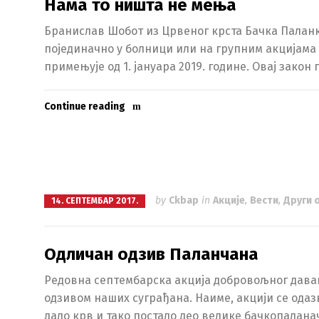
Нама то ништа не мења
Бранислав Шобот из Црвеног крста Бачка Паланк
појединачно у болници или на групним акцијама 
примењује од 1. јануара 2019. године. Овај закон
Continue reading
by
Ckbap
in
Акције
,
Вести
,
Други 
14. СЕПТЕМБАР 2017.
Одличан одзив Паланчана
Редовна септембарска акција добровољног давањ
одзивом наших суграђана. Наиме, акцији се одазв
дало крв и тако постало део велике бачкопалана