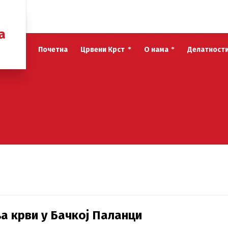
а
Почетна
Црвени Крст
О нама
Делатност
а крви у Бачкој Паланци