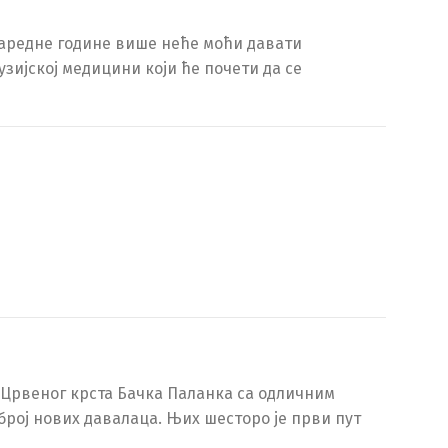
наредне године више неће моћи давати
зијској медицини који ће почети да се
 Црвеног крста Бачка Паланка са одличним
 број нових давалаца. Њих шесторо је први пут