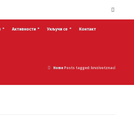
и
Активности
Укључи се
Контакт
Home
Posts tagged: krvzivotznaci