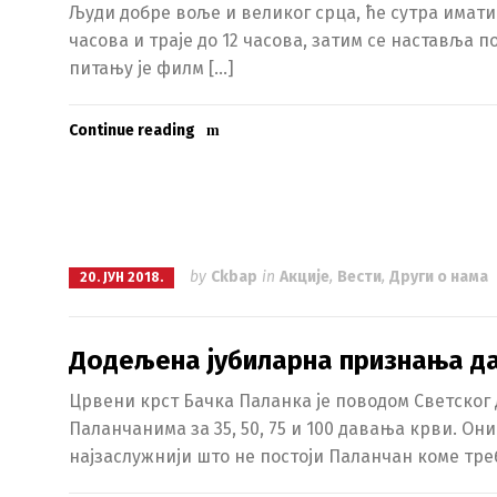
Људи добре воље и великог срца, ће сутра имати
часова и траје до 12 часова, затим се наставља по
питању је филм […]
Continue reading
by
Ckbap
in
Акције
,
Вести
,
Други о нама
20. ЈУН 2018.
Додељена јубиларна признања д
Црвени крст Бачка Паланка је поводом Светског 
Паланчанима за 35, 50, 75 и 100 давања крви. Они
најзаслужнији што не постоји Паланчан коме треб