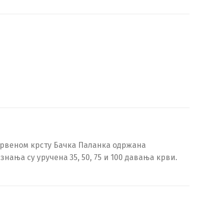
Црвеном крсту Бачка Паланка одржана
ања су уручена 35, 50, 75 и 100 давања крви.