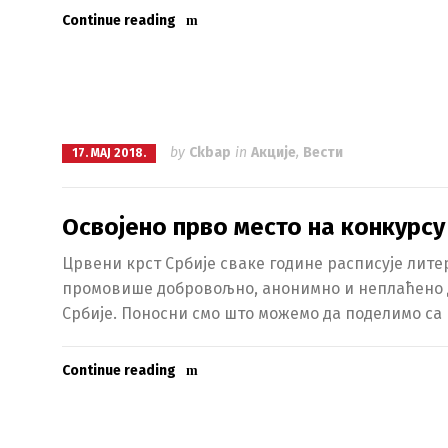
Continue reading
by
Ckbap
in
Акције
,
Вести
17. МАЈ 2018.
Освојено прво место на конкурсу
Црвени крст Србије сваке године расписује лите
промовише добровољно, анонимно и неплаћено да
Србије. Поносни смо што можемо да поделимо са в
Continue reading