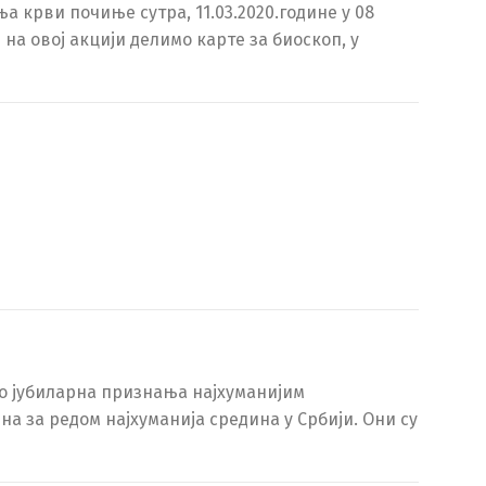
 крви почиње сутра, 11.03.2020.године у 08
И на овој акцији делимо карте за биоскоп, у
ио јубиларна признања најхуманијим
ина за редом најхуманија средина у Србији. Они су