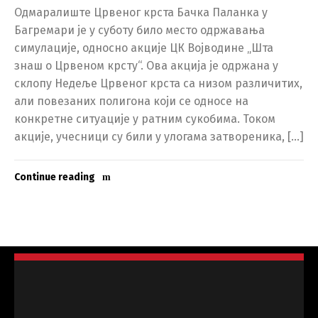
Одмаралиште Црвеног крста Бачка Паланка у
Багремари је у суботу било место одржавања
симулације, односно акције ЦК Војводине „Шта
знаш о Црвеном крсту“. Ова акција је одржана у
склопу Недеље Црвеног крста са низом различитих,
али повезаних полигона који се односе на
конкретне ситуације у ратним сукобима. Током
акције, учесници су били у улогама затвореника, […]
Continue reading