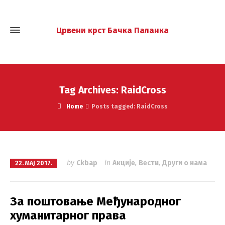
Црвени крст Бачка Паланка
Tag Archives: RaidCross
Home
Posts tagged: RaidCross
by
Ckbap
in
Акције
,
Вести
,
Други о нама
22. МАЈ 2017.
За поштовање Међународног
хуманитарног права