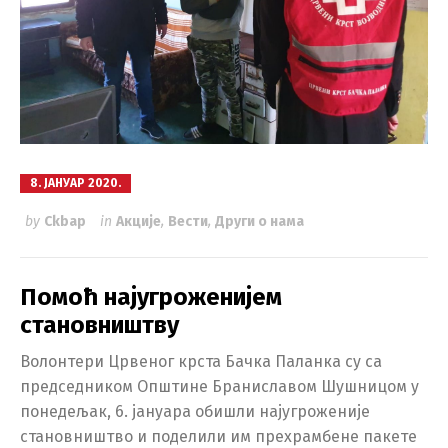
8. ЈАНУАР 2020.
by
Ckbap
in
Акције
,
Вести
,
Други о нама
Помоћ најугроженијем
становништву
Волонтери Црвеног крста Бачка Паланка су са
председником Општине Браниславом Шушницом у
понедељак, 6. јануара обишли најугроженије
становништво и поделили им прехрамбене пакете