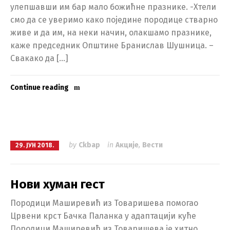
улепшавши им бар мало божићне празнике. -Хтели
смо да се уверимо како поједине породице стварно
живе и да им, на неки начин, олакшамо празнике,
каже председник Општине Бранислав Шушница. –
Свакако да […]
Continue reading
by
Ckbap
in
Акције
,
Вести
29. ЈУН 2018.
Нови хуман гест
Породици Маширевић из Товаришева помогао
Црвени крст Бачка Паланка у адаптацији куће
Породици Маширевић из Товаришева је хитно