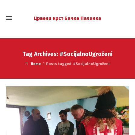
Црвени крст Бачка Паланка
Tag Archives: #SocijalnoUgroženi
Home
Posts tagged: #SocijalnoUgroženi