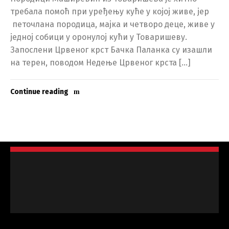
требала помоћ при уређењу куће у којој живе, јер
петочлана породица, мајка и четворо деце, живе у
једној собици у оронулој кући у Товаришеву.
Запослени Црвеног крст Бачка Паланка су изашли
на терен, поводом Недење Црвеног крста […]
Continue reading