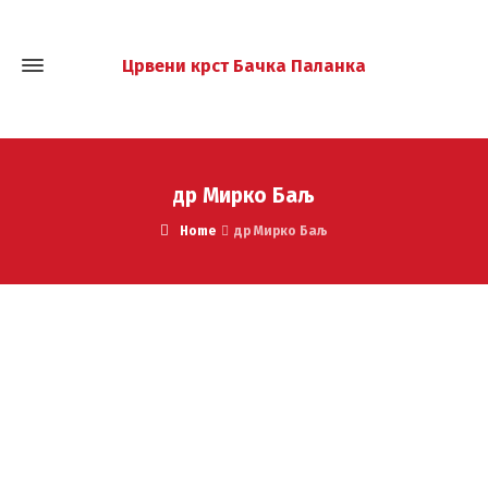
Црвени крст Бачка Паланка
др Мирко Баљ
Home
др Мирко Баљ