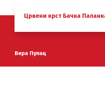
Црвени крст Бачка Паланк
Вера Пупац