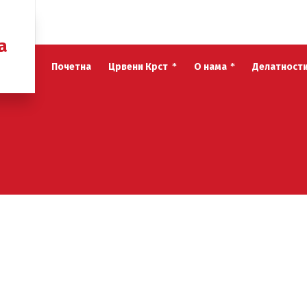
а
Почетна
Црвени Крст
О нама
Делатност