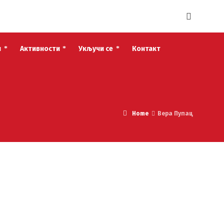
и
Активности
Укључи се
Контакт
Home
Вера Пупац