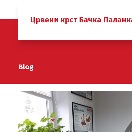
Црвени крст Бачка Паланк
Blog