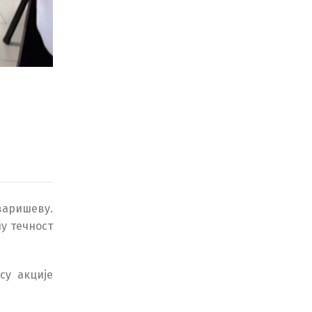
варишеву.
ну течност
су акције