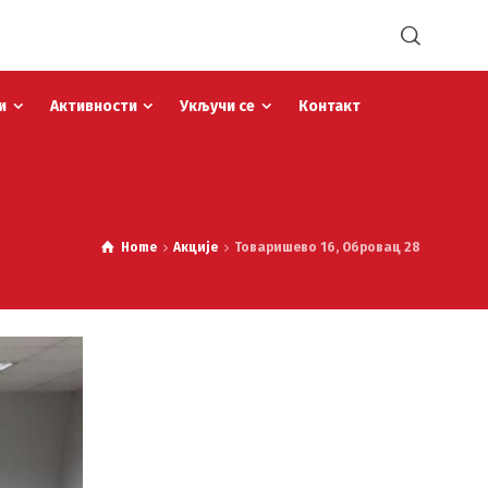
и
Активности
Укључи се
Контакт
Home
Акције
Товаришево 16, Обровац 28