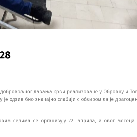
 28
је добровољног давања крви реализоване у Обровцу и То
 је одзив био значајно слабији с обзиром да је драгоце
им селима се организују 22. априла, а овог месеца 