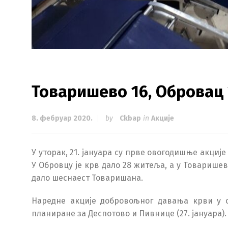
Товаришево 16, Обровац
8. фебруар 2020.
by
Ckbap
in
Акције
У уторак, 21. јануара су прве овогодишње акци
У Обровцу је крв дало 28 житеља, а у Товаришеву
дало шеснаест Товаришана.
Наредне акције добровољног давања крви у ов
планиране за Деспотово и Пивнице (27. јануара).