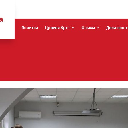
а
Почетна
Црвени Крст
О нама
Делатност